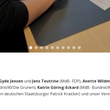
Gyde Jensen
und
Jens Teutrine
(MdB- FDP),
Anette Wild
nis90/Die Grünen),
Katrin Göring-Eckard
(MdB- Bündnis9
en deutschen Staatsbürger Patrick Kraicker) und unser Vere