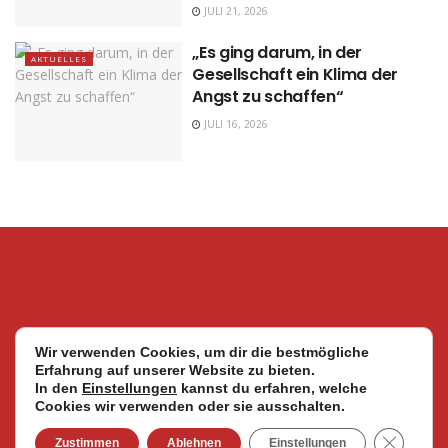
JULI 21, 2026
„Es ging darum, in der
AKTUELLES
Gesellschaft ein Klima der
Angst zu schaffen“
JULI 16, 2026
Wir verwenden Cookies, um dir die bestmögliche
Erfahrung auf unserer Website zu bieten.
In den
Einstellungen
kannst du erfahren, welche
Cookies wir verwenden oder sie ausschalten.
© 2024
Stimmen der Solidarität - Mahnwache Köln e.V. |
Impressum |
GDPR Coo
Zustimmen
Ablehnen
Einstellungen
Datenschutzerklärung