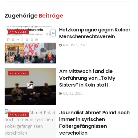
Zugehörige
Beiträge
Hetzkampagne gegen Kölner
AKTUELLES
Menschenrechtsverein
AUGUST 5, 2026
Am Mittwoch fand die
AKTUELLES
Vorführung von „To My
Sisters“ in Köln statt.
JULI 23, 2026
Journalist Ahmet Polad noch
AKTUELLES
immer in syrischen
Foltergefängnissen
verschollen