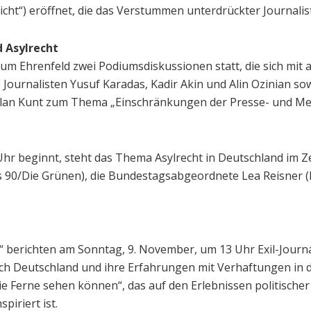
cht“) eröffnet, die das Verstummen unterdrückter Journalist
 Asylrecht
m Ehrenfeld zwei Podiumsdiskussionen statt, die sich mit
Journalisten Yusuf Karadas, Kadir Akin und Alin Ozinian so
lan Kunt zum Thema „Einschränkungen der Presse- und Mei
Uhr beginnt, steht das Thema Asylrecht in Deutschland im 
90/Die Grünen), die Bundestagsabgeordnete Lea Reisner (
 berichten am Sonntag, 9. November, um 13 Uhr Exil-Journa
ch Deutschland und ihre Erfahrungen mit Verhaftungen in d
ie Ferne sehen können“, das auf den Erlebnissen politische
piriert ist.