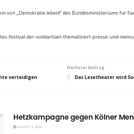
erem von „Demokratie leben!“ des Bundesministeriums für Fam
stes-festival-der-solidaritaet-thematisiert-presse-und-mein
Nächster Beitrag
hte verteidigen
Das Lesetheater wird So
Hetzkampagne gegen Kölner Men
AUGUST 5, 2026