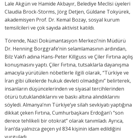
Lale Akgün ve Hamide Akbayır, Belediye Meclisi üyeleri
Claudia Brock-Storms, Jörg Detjen, Güldane Tokyürek,
akademisyen Prof. Dr. Kemal Bozay, sosyal kurum
temsilcileri ve çok sayıda aktivist katıldı.
Törende, Nazi Dokümantasyon Merkezi’nin Müdürü
Dr. Henning Borggrafe’nin selamlamasının ardından,
Bilz Vakfı adına Hans-Peter Killguss ve Çiler Fırtına açılış
konuşmasını yaptı. Çiler Fırtına, tutsaklarla dayanışma
amacıyla yürütülen nöbetlerle ilgili olarak, “Türkiye ve
İran gibi ülkelerde hukuk devleti olmadığını” belirterek,
insanların düşüncelerinden ve siyasal tercihlerinden
ötürü tutuklandıklarını ve baskı altına alındıklarını
söyledi. Almanya’nın Türkiye’ye silah sevkiyatı yaptığına
dikkat çeken Fırtına, Cumhurbaşkanı Erdoğan’ı “son
derece tehlikeli bir otokrat” olarak tanımladı. Ayrıca,
İran’da yalnızca geçen yıl 834 kişinin idam edildiğini
vurguladı.