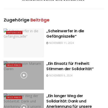
Zugehörige
Beiträge
„Scheinwerfer in die
AKTUELLES
Gefängniszelle“
NOVEMBER 11, 2024
„Ein Einsatz für Freiheit:
BILZ-PREIS
Stimmen der Solidarität“
NOVEMBER 9, 2024
„Ein langer Weg der
BILZ-PREIS
Solidarität: Dank und
Anerkennung für unsere