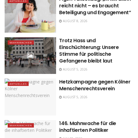
AKTUELLES
reicht nicht – es braucht
Beteiligung und Engagement“
AUGUST 8, 2026
Trotz Hass und
MAHNWACHEN
Einschüchterung: Unsere
Stimme für politische
Gefangene bleibt laut
AUGUST 5, 2026
Hetzkampagne gegen Kölner
AKTUELLES
Menschenrechtsverein
AUGUST 5, 2026
146. Mahnwache für die
MAHNWACHEN
inhaftierten Politiker