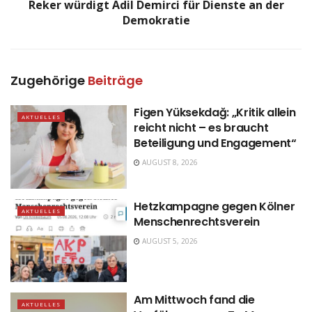
Reker würdigt Adil Demirci für Dienste an der
Demokratie
Zugehörige
Beiträge
Figen Yüksekdağ: „Kritik allein
AKTUELLES
reicht nicht – es braucht
Beteiligung und Engagement“
AUGUST 8, 2026
Hetzkampagne gegen Kölner
AKTUELLES
Menschenrechtsverein
AUGUST 5, 2026
Am Mittwoch fand die
AKTUELLES