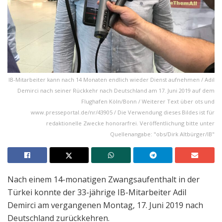
IB-Mitarbeiter kann nach 14 Monaten endlich wieder Dienst aufnehmen / Adil
Demirci nach seiner Rückkehr nach Deutschland am 17. Juni 2019 auf dem
Flughafen Köln/Bonn / Weiterer Text über ots und
www.presseportal.de/nr/43905 / Die Verwendung dieses Bildes ist für
redaktionelle Zwecke honorarfrei. Veröffentlichung bitte unter
Quellenangabe: "obs/Dirk Altbürger/IB"
Nach einem 14-monatigen Zwangsaufenthalt in der
Türkei konnte der 33-jährige IB-Mitarbeiter Adil
Demirci am vergangenen Montag, 17. Juni 2019 nach
Deutschland zurückkehren.