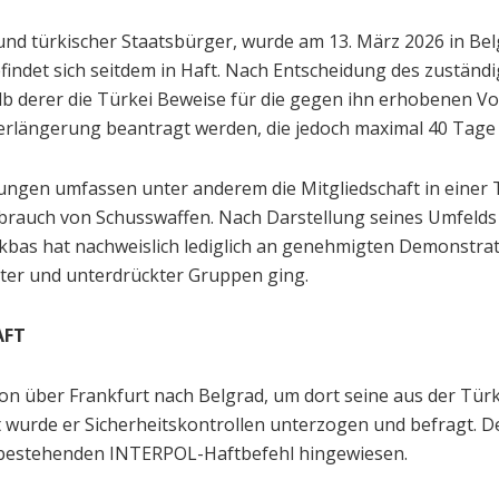
er und türkischer Staatsbürger, wurde am 13. März 2026 in B
ndet sich seitdem in Haft. Nach Entscheidung des zuständi
 derer die Türkei Beweise für die gegen ihn erhobenen Vor
Verlängerung beantragt werden, die jedoch maximal 40 Tage
gen umfassen unter anderem die Mitgliedschaft in einer T
rauch von Schusswaffen. Nach Darstellung seines Umfelds 
 Akbas hat nachweislich lediglich an genehmigten Demonstr
rter und unterdrückter Gruppen ging.
AFT
n über Frankfurt nach Belgrad, um dort seine aus der Türke
t wurde er Sicherheitskontrollen unterzogen und befragt. 
 bestehenden INTERPOL-Haftbefehl hingewiesen.