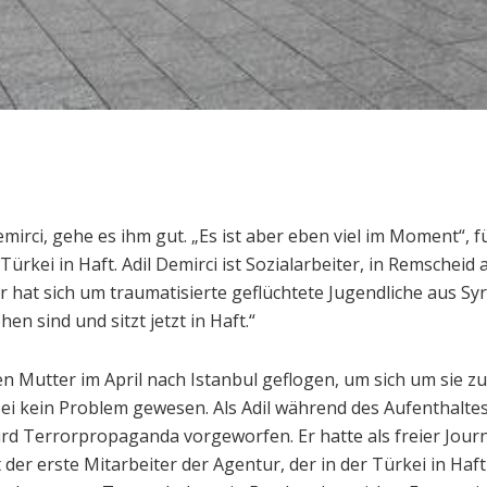
i, gehe es ihm gut. „Es ist aber eben viel im Moment“, füg
Türkei in Haft. Adil Demirci ist Sozialarbeiter, in Remscheid
Er hat sich um traumatisierte geflüchtete Jugendliche aus S
hen sind und sitzt jetzt in Haft.“
en Mutter im April nach Istanbul geflogen, um sich um sie z
e sei kein Problem gewesen. Als Adil während des Aufenthalt
rd Terrorpropaganda vorgeworfen. Er hatte als freier Journ
ht der erste Mitarbeiter der Agentur, der in der Türkei in H