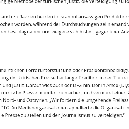
ngige Methode der türkischen Justiz, die Verteidigung zu t
uch zu Razzien bei den in Istanbul ansässigen Produktionsf
rochen worden, während der Durchsuchungen sei niemand v
tten beschlagnahmt und weigere sich bisher, gegenüber An
meintlicher Terrorunterstützung oder Präsidentenbeleidig
g der kritischen Presse hat lange Tradition in der Türkei.
d Justiz. Darauf wies auch der DFG hin. Der in Amed (Diya
e kurdische Presse mundtot zu machen, und vermutet eine
 Nord- und Ostsyrien. „Wir fordern die umgehende Freilass
e DFG. An Medienorganisationen appellierte die Organisation:
ie Presse zu stellen und den Journalismus zu verteidigen.“