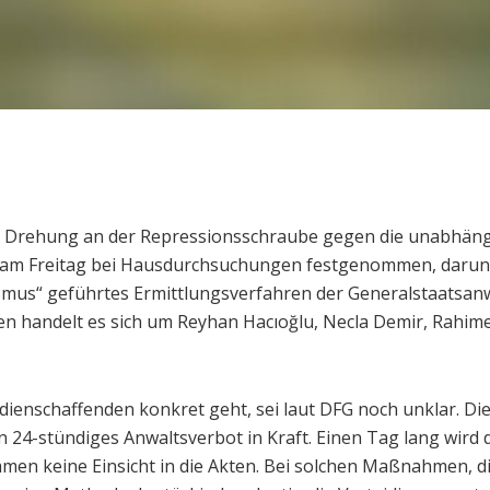
eue Drehung an der Repressionsschraube gegen die unabhängi
n am Freitag bei Hausdurchsuchungen festgenommen, darunt
mus“ geführtes Ermittlungsverfahren der Generalstaatsanwal
nen handelt es sich um Reyhan Hacıoğlu, Necla Demir, Rahi
enschaffenden konkret geht, sei laut DFG noch unklar. Die
n 24-stündiges Anwaltsverbot in Kraft. Einen Tag lang wir
en keine Einsicht in die Akten. Bei solchen Maßnahmen, di