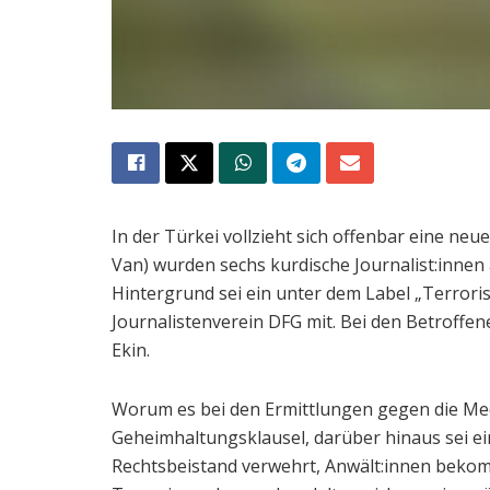
In der Türkei vollzieht sich offenbar eine n
Van) wurden sechs kurdische Journalist:inne
Hintergrund sei ein unter dem Label „Terroris
Journalistenverein DFG mit. Bei den Betroffe
Ekin.
Worum es bei den Ermittlungen gegen die Medi
Geheimhaltungsklausel, darüber hinaus sei ei
Rechtsbeistand verwehrt, Anwält:innen bekomm