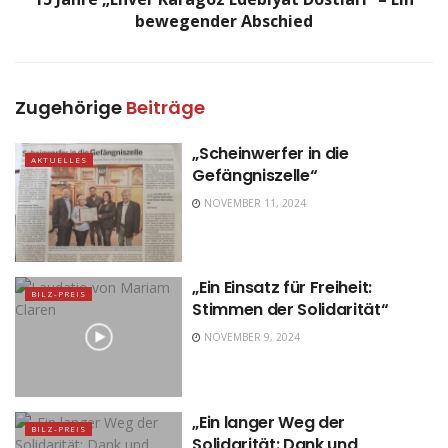
bewegender Abschied
Zugehörige
Beiträge
„Scheinwerfer in die
AKTUELLES
Gefängniszelle“
NOVEMBER 11, 2024
„Ein Einsatz für Freiheit:
BILZ-PREIS
Stimmen der Solidarität“
NOVEMBER 9, 2024
„Ein langer Weg der
BILZ-PREIS
Solidarität: Dank und