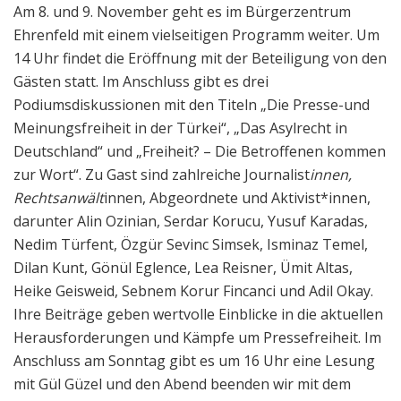
Am 8. und 9. November geht es im Bürgerzentrum
Ehrenfeld mit einem vielseitigen Programm weiter. Um
14 Uhr findet die Eröffnung mit der Beteiligung von den
Gästen statt. Im Anschluss gibt es drei
Podiumsdiskussionen mit den Titeln „Die Presse-und
Meinungsfreiheit in der Türkei“, „Das Asylrecht in
Deutschland“ und „Freiheit? – Die Betroffenen kommen
zur Wort“. Zu Gast sind zahlreiche Journalist
innen,
Rechtsanwält
innen, Abgeordnete und Aktivist*innen,
darunter Alin Ozinian, Serdar Korucu, Yusuf Karadas,
Nedim Türfent, Özgür Sevinc Simsek, Isminaz Temel,
Dilan Kunt, Gönül Eglence, Lea Reisner, Ümit Altas,
Heike Geisweid, Sebnem Korur Fincanci und Adil Okay.
Ihre Beiträge geben wertvolle Einblicke in die aktuellen
Herausforderungen und Kämpfe um Pressefreiheit. Im
Anschluss am Sonntag gibt es um 16 Uhr eine Lesung
mit Gül Güzel und den Abend beenden wir mit dem