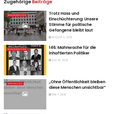
Zugehörige
Beiträge
Trotz Hass und
MAHNWACHEN
Einschüchterung: Unsere
Stimme für politische
Gefangene bleibt laut
AUGUST 5, 2026
146. Mahnwache für die
MAHNWACHEN
inhaftierten Politiker
JULI 30, 2026
„Ohne Öffentlichkeit bleiben
AKTUELLES
diese Menschen unsichtbar“
MAI 7, 2026