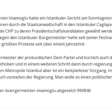
nen Imamoglu hatte ein Istanbuler Gericht am Sonntagmor
n durch die Staatsanwaltschaft in den Istanbuler Caglaya
artei CHP zu deren Präsidentschaftskandidaten gewählt wer
n gegen den Istanbuler Bürgermeister hatte seit seiner Fe
e größten Proteste seit über einem Jahrzehnt.
germeister der prokurdischen Dem-Partei und kürzlich auch
thoben und in einem weiteren Schritt dann durch regierun
n-Metropole Istanbul aber ist ein beispielloser Vorgang. I
uch vonseiten der Regierung. Man wolle so einen politische
nbuler-buergermeister-imamoglu-abgesetzt-990840