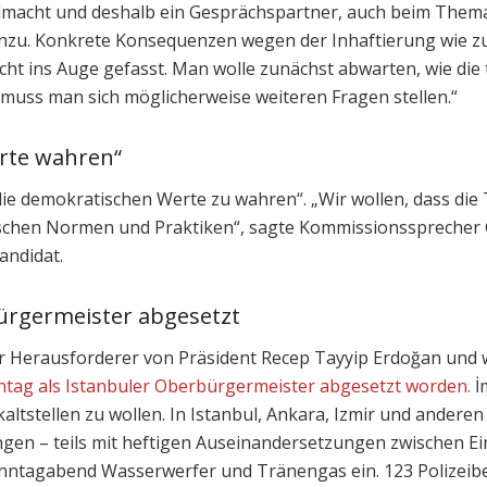
almacht und deshalb ein Gesprächspartner, auch beim Thema
hinzu. Konkrete Konsequenzen wegen der Inhaftierung wie 
icht ins Auge gefasst. Man wolle zunächst abwarten, wie die
 muss man sich möglicherweise weiteren Fragen stellen.“
rte wahren“
ie demokratischen Werte zu wahren“. „Wir wollen, dass die T
schen Normen und Praktiken“, sagte Kommissionssprecher G
andidat.
ürgermeister
abgesetzt
cher Herausforderer von Präsident Recep Tayyip Erdoğan un
tag als Istanbuler Oberbürgermeister abgesetzt worden.
İ
n kaltstellen zu wollen. In Istanbul, Ankara, Izmir und and
gen – teils mit heftigen Auseinandersetzungen zwischen E
Sonntagabend Wasserwerfer und Tränengas ein. 123 Polizeib