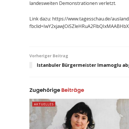
landesweiten Demonstrationen verletzt.
Link dazu: https://www.tagesschau.de/auslan
fbclid=IwY2xjawJOiSZleHRuA2FlbQIxMAABH
Vorheriger Beitrag
Istanbuler Bürgermeister Imamoglu ab
Zugehörige
Beiträge
AKTUELLES