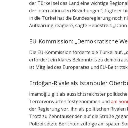
der Türkei sei das Land eine wichtige Region
der internationalen Beziehungen“, fügte er 
in die Türkei hat die Bundesregierung noch n
Aufklärung reagiere, sagte Hebestreit. „Dann
EU-Kommission: „Demokratische We
Die EU-Kommission forderte die Türkei auf, „d
erfordert ein klares Bekenntnis zu demokrati
ist Mitglied des Europarates und EU-Beitrittsk
Erdoğan-Rivale als Istanbuler
Oberb
İmamoğlu gilt als aussichtsreichster politis
Terrorvorwürfen festgenommen und
am Sonn
der Regierung vor, ihn als politischen Rivale
Trotz zu Zehntausenden auf die Straße gegan
Polizei setzte Berichten zufolge am späten 