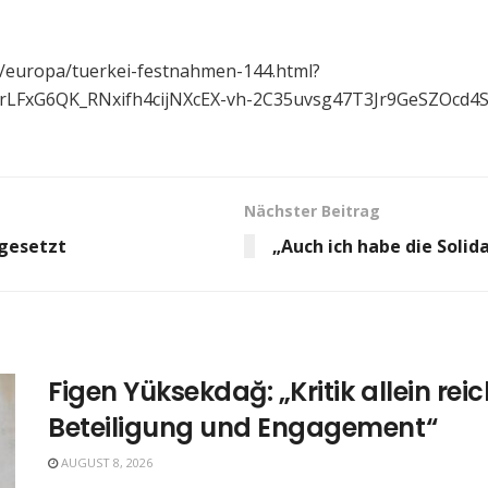
d/europa/tuerkei-festnahmen-144.html?
bXrLFxG6QK_RNxifh4cijNXcEX-vh-2C35uvsg47T3Jr9GeSZO
Nächster Beitrag
gesetzt
„Auch ich habe die Solid
Figen Yüksekdağ: „Kritik allein rei
Beteiligung und Engagement“
AUGUST 8, 2026