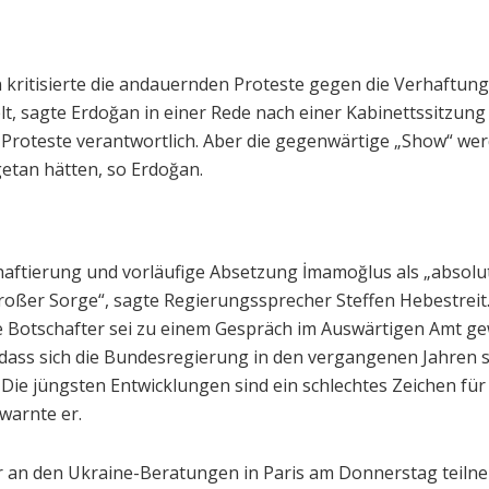
 kritisierte die andauernden Proteste gegen die Verhaftun
, sagte Erdoğan in einer Rede nach einer Kabinettssitzung 
 Proteste verantwortlich. Aber die gegenwärtige „Show“ we
etan hätten, so Erdoğan.
haftierung und vorläufige Absetzung İmamoğlus als „absolut
roßer Sorge“, sagte Regierungssprecher Steffen Hebestreit.
e Botschafter sei zu einem Gespräch im Auswärtigen Amt gew
, dass sich die Bundesregierung in den vergangenen Jahre
ie jüngsten Entwicklungen sind ein schlechtes Zeichen für 
warnte er.
er an den Ukraine-Beratungen in Paris am Donnerstag teiln