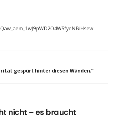
cd4SQaw_aem_1wJ9pWD2O4W5fyeNBiHsew
arität gespürt hinter diesen Wänden.“
cht nicht – es braucht