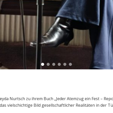
da Nurtsch zu ihrem Buch „Jeder Atemzug ein Fest – Report
as vielschichtige Bild gesellschaftlicher Realitäten in der Tü