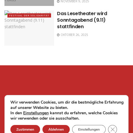
NOVEMBER 9, 2025
Das Lesetheater wird
FESTIVAL DER SOLIDARITÄT
Sonntagabend (9.11)
stattfinden
OKTOBER 26, 2025
Wir verwenden Cookies, um dir die bestmögliche Erfahrung
auf unserer Website zu bieten.
In den
Einstellungen
kannst du erfahren, welche Cookies
wir verwenden oder sie ausschalten.
© 2024
Stimmen der Solidarität - Mahnwache Köln e.V. |
Impressum |
GDPR Cook
Zustimmen
Ablehnen
Einstellungen
Datenschutzerklärung