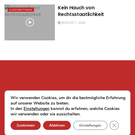
Kein Hauch von
VIDEOBEITRÄGE
Rechtsstaatlichkeit
AUGUST 7, 2020
Wir verwenden Cookies, um dir die bestmögliche Erfahrung
auf unserer Website zu bieten.
In den
Einstellungen
kannst du erfahren, welche Cookies
wir verwenden oder sie ausschalten.
© 2024
Stimmen der Solidarität - Mahnwache Köln e.V. |
Impressum |
GDPR Cook
Zustimmen
Ablehnen
Einstellungen
Datenschutzerklärung