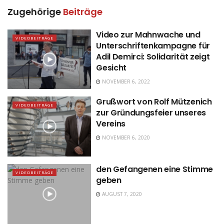
Zugehörige
Beiträge
Video zur Mahnwache und
VIDEOBEITRÄGE
Unterschriftenkampagne für
Adil Demirci: Solidarität zeigt
Gesicht
NOVEMBER 6, 2022
Grußwort von Rolf Mützenich
VIDEOBEITRÄGE
zur Gründungsfeier unseres
Vereins
NOVEMBER 6, 2020
den Gefangenen eine Stimme
VIDEOBEITRÄGE
geben
AUGUST 7, 2020