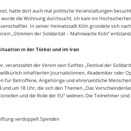
eist, hatte dort auch mal politische Veranstaltungen besucht
se wurde die Wohnung durchsucht, ich kam ins Hochsicherh
ssenschaftler. In seiner Heimatstadt Köln gründete sich nach
Verein „Stimmen der Solidarität – Mahnwache Köln“ entstand. 
ituation in der Türkei und im Iran
, veranstaltet der Verein sein fünftes „Festival der Solidar
illkürlich inhaftierten Journalistinnen, Akademiker oder Opp
en für Betroffene, Angehörige und ehrenamtliche Menschenr
nd um 18 Uhr, die sich den Themen „Das Verschwindenlass
onellen und die Rolle der EU“ widmen. Die Teilnehmer sind 
-Stiftung verdoppelt Spenden