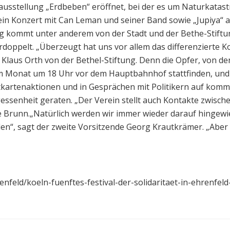
oausstellung „Erdbeben“ eröffnet, bei der es um Naturkata
in Konzert mit Can Leman und seiner Band sowie „Jupiya“ au
g kommt unter anderem von der Stadt und der Bethe-Stiftun
oppelt. „Überzeugt hat uns vor allem das differenzierte K
 Klaus Orth von der Bethel-Stiftung. Denn die Opfer, von de
m Monat um 18 Uhr vor dem Hauptbahnhof stattfinden, und 
Postkartenaktionen und in Gesprächen mit Politikern auf k
gessenheit geraten. „Der Verein stellt auch Kontakte zwis
e Brunn.„Natürlich werden wir immer wieder darauf hingewie
en“, sagt der zweite Vorsitzende Georg Krautkrämer. „Abe
enfeld/koeln-fuenftes-festival-der-solidaritaet-in-ehrenfel